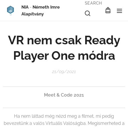
SEARCH
NIA
-
Németh Imre
Alapítvány
VR nem csak Ready
Player One módra
21/09/2021
Meet & Code 2021
Ha nem láttad még nézd meg a filmet, mi pedig
bevezetünk a valós Virtuális Valóságba. Megismerheted a