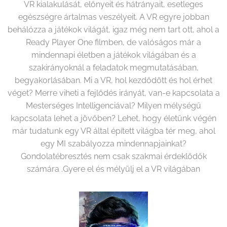
VR kialakulását, előnyeit és hátrányait, esetleges
egészségre ártalmas veszélyeit. A VR egyre jobban
behálózza a játékok világát, igaz még nem tart ott, ahol a
Ready Player One filmben, de valóságos már a
mindennapi életben a játékok világában és a
szakirányoknál a feladatok megmutatásában,
begyakorlásában. Mi a VR, hol kezdődött és hol érhet
véget? Merre viheti a fejlődés irányát, van-e kapcsolata a
Mesterséges Intelligenciával? Milyen mélységű
kapcsolata lehet a jövőben? Lehet, hogy életünk végén
már tudatunk egy VR által épített világba tér meg, ahol
egy MI szabályozza mindennapjainkat?
Gondolatébresztés nem csak szakmai érdeklődők
számára .Gyere el és mélyülj el a VR világában