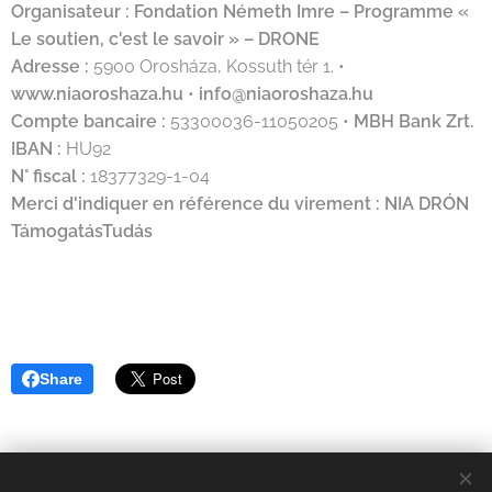
Organisateur :
Fondation Németh Imre – Programme «
Le soutien, c'est le savoir » – DRONE
Adresse :
5900 Orosháza, Kossuth tér 1. •
www.niaoroshaza.hu
•
info@niaoroshaza.hu
Compte bancaire :
53300036-11050205 •
MBH Bank Zrt.
IBAN :
HU92
N° fiscal :
18377329-1-04
Merci d'indiquer en référence du virement :
NIA DRÓN
TámogatásTudás
Share