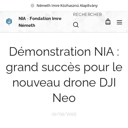
Németh Imre Közhasznú Alapítvány
RECHERCHER
NIA
-
Fondation Imre
Németh
Démonstration NIA :
grand succès pour le
nouveau drone DJI
Neo
02/05/2025