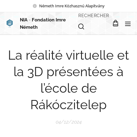
Németh Imre Közhasznú Alapítvány
RECHERCHER
NIA
-
Fondation Imre
Németh
La réalité virtuelle et
la 3D présentées à
l’école de
Rákóczitelep
04/12/2024