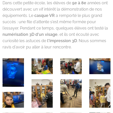
Dans cette petite école, les élèves de
5e à 8e
années ont
découvert avec un vif intérêt la démonstration de nos
équipements. Le
casque VR
a remporté le plus grand
succès : une file d'attente s'est même formée pour
l'essayer. Pendant ce temps, quelques élèves ont testé la
numérisation 3D d'un visage
, et ils ont écouté avec
curiosité les astuces de
l'impression 3D
. Nous sommes
ravis d'avoir pu aller à leur rencontre.