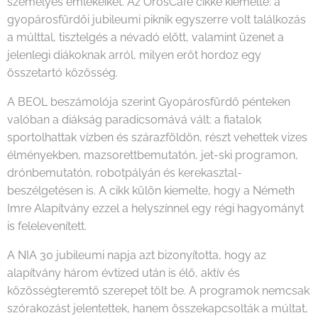
személyes emlékeiket. Az OrosCafé cikke kiemelte: a
gyopárosfürdői jubileumi piknik egyszerre volt találkozás
a múlttal, tisztelgés a névadó előtt, valamint üzenet a
jelenlegi diákoknak arról, milyen erőt hordoz egy
összetartó közösség.
A BEOL beszámolója szerint Gyopárosfürdő pénteken
valóban a diákság paradicsomává vált: a fiatalok
sportolhattak vízben és szárazföldön, részt vehettek vizes
élményekben, mazsorettbemutatón, jet-ski programon,
drónbemutatón, robotpályán és kerekasztal-
beszélgetésen is. A cikk külön kiemelte, hogy a Németh
Imre Alapítvány ezzel a helyszínnel egy régi hagyományt
is felelevenített.
A NIA 30 jubileumi napja azt bizonyította, hogy az
alapítvány három évtized után is élő, aktív és
közösségteremtő szerepet tölt be. A programok nemcsak
szórakozást jelentettek, hanem összekapcsolták a múltat,