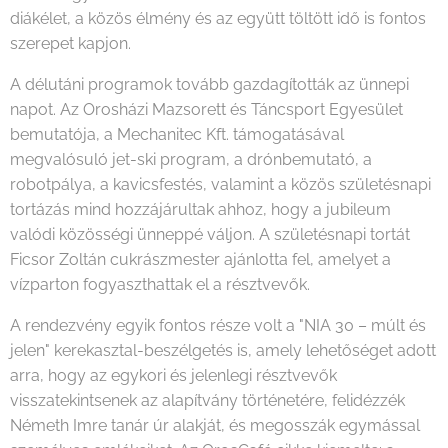
diákélet, a közös élmény és az együtt töltött idő is fontos
szerepet kapjon.
A délutáni programok tovább gazdagították az ünnepi
napot. Az Orosházi Mazsorett és Táncsport Egyesület
bemutatója, a Mechanitec Kft. támogatásával
megvalósuló jet-ski program, a drónbemutató, a
robotpálya, a kavicsfestés, valamint a közös születésnapi
tortázás mind hozzájárultak ahhoz, hogy a jubileum
valódi közösségi ünneppé váljon. A születésnapi tortát
Ficsor Zoltán cukrászmester ajánlotta fel, amelyet a
vízparton fogyaszthattak el a résztvevők.
A rendezvény egyik fontos része volt a "NIA 30 – múlt és
jelen" kerekasztal-beszélgetés is, amely lehetőséget adott
arra, hogy az egykori és jelenlegi résztvevők
visszatekintsenek az alapítvány történetére, felidézzék
Németh Imre tanár úr alakját, és megosszák egymással