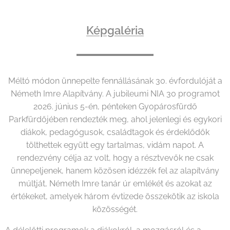
Képgaléria
Méltó módon ünnepelte fennállásának 30. évfordulóját a
Németh Imre Alapítvány. A jubileumi NIA 30 programot
2026. június 5-én, pénteken Gyopárosfürdő
Parkfürdőjében rendezték meg, ahol jelenlegi és egykori
diákok, pedagógusok, családtagok és érdeklődők
tölthettek együtt egy tartalmas, vidám napot. A
rendezvény célja az volt, hogy a résztvevők ne csak
ünnepeljenek, hanem közösen idézzék fel az alapítvány
múltját, Németh Imre tanár úr emlékét és azokat az
értékeket, amelyek három évtizede összekötik az iskola
közösségét.