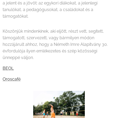
a jelent és a jövőt: az egykori diákokat, a jelenlegi
tanulókat, a pedagógusokat, a családokat és a
támogatókat.
Köszönjük mindenkinek, aki eljött, részt vett, segített,
támogatott, szervezett, vagy bármilyen módon
hozzájárult ahhoz, hogy a Németh Imre Alapítvány 30.
évfordulója ilyen emlékezetes és szép közösségi
ünneppé váljon.
BEOL
Oroscafé