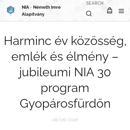
SEARCH
NIA
-
Németh Imre
Alapítvány
Harminc év közösség,
emlék és élmény –
jubileumi NIA 30
program
Gyopárosfürdőn
08/06/2026