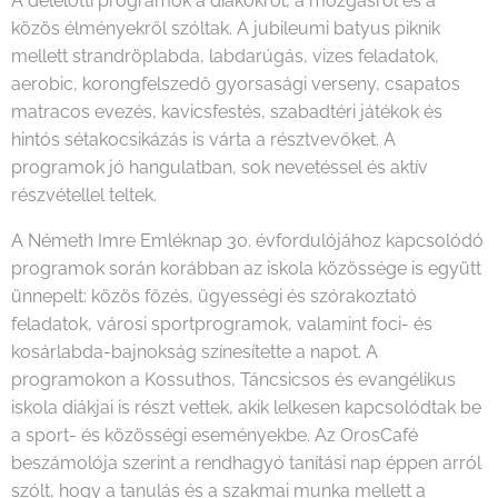
A délelőtti programok a diákokról, a mozgásról és a
közös élményekről szóltak. A jubileumi batyus piknik
mellett strandröplabda, labdarúgás, vizes feladatok,
aerobic, korongfelszedő gyorsasági verseny, csapatos
matracos evezés, kavicsfestés, szabadtéri játékok és
hintós sétakocsikázás is várta a résztvevőket. A
programok jó hangulatban, sok nevetéssel és aktív
részvétellel teltek.
A Németh Imre Emléknap 30. évfordulójához kapcsolódó
programok során korábban az iskola közössége is együtt
ünnepelt: közös főzés, ügyességi és szórakoztató
feladatok, városi sportprogramok, valamint foci- és
kosárlabda-bajnokság színesítette a napot. A
programokon a Kossuthos, Táncsicsos és evangélikus
iskola diákjai is részt vettek, akik lelkesen kapcsolódtak be
a sport- és közösségi eseményekbe. Az OrosCafé
beszámolója szerint a rendhagyó tanítási nap éppen arról
szólt, hogy a tanulás és a szakmai munka mellett a