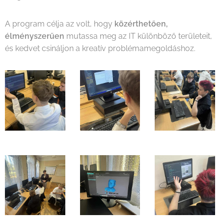
A program célja az volt, hogy
közérthetően,
élményszerűen
mutassa meg az IT különböző területeit,
és kedvet csináljon a kreatív problémamegoldáshoz.