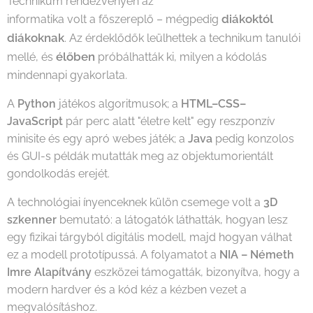
Technikum rendezvényén az
diákoktól
informatika volt a főszereplő – mégpedig
diákoknak
. Az érdeklődők leülhettek a technikum tanulói
élőben
mellé, és
próbálhatták ki, milyen a kódolás
mindennapi gyakorlata.
A
Python
játékos algoritmusok; a
HTML–CSS–
JavaScript
pár perc alatt "életre kelt" egy reszponzív
minisite és egy apró webes játék; a
Java
pedig konzolos
és GUI-s példák mutatták meg az objektumorientált
gondolkodás erejét.
A technológiai ínyenceknek külön csemege volt a
3D
szkenner
bemutató: a látogatók láthatták, hogyan lesz
egy fizikai tárgyból digitális modell, majd hogyan válhat
ez a modell prototípussá. A folyamatot a
NIA – Németh
Imre Alapítvány
eszközei támogatták, bizonyítva, hogy a
modern hardver és a kód kéz a kézben vezet a
megvalósításhoz.