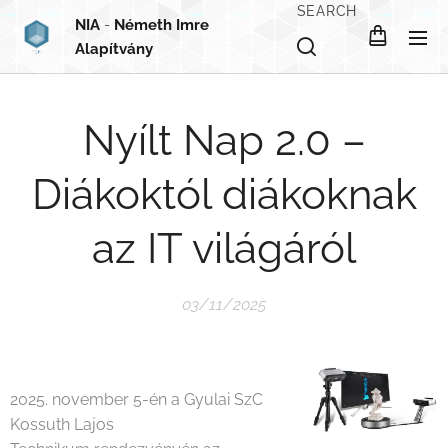
SEARCH
NIA
-
Németh Imre
Alapítvány
Nyílt Nap 2.0 –
Diákoktól diákoknak
az IT világáról
03/11/2025
2025. november 5-én a Gyulai SzC
Kossuth Lajos