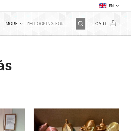
EN
MORE
CART
ás