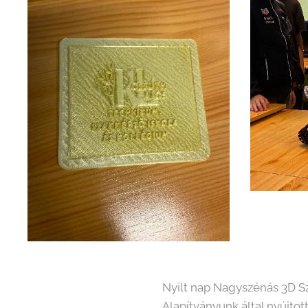
Nyílt nap Nagyszénás 3D Sz
Alapítványunk által nyújtott