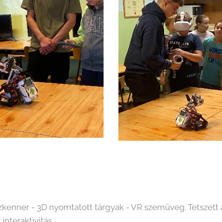
kenner - 3D nyomtatott tárgyak - VR szemüveg. Tetszett 
 interaktivitás.