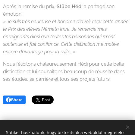
Après la remise du prix,
Stübe Hédi
a partagé son
émotion :
« Je suis très heureuse et honorée d'avoir reçu cette année
le Prix des élèves Németh Imre. Je remercie mes
enseignants ainsi que toutes les personnes qui m'ont
soutenue et fait confiance. Cette distinction me motive
encore davantage pour la suite. »
Nous félicitons chaleureusement Hédi pour cette belle
distinction et lui souhaitons beaucoup de réussite dans
ses études, sa carrière et tous ses projets futurs.
Share
Sütiket használunk, hogy biztosítsuk a weboldal megfelelő
Facebook