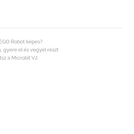
 LEGO Robot képes?
gyere el és vegyél részt
sz a Microbit V2