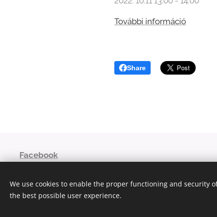
2022. 10.11 13:00 - 14:00
További információ
Share
Facebook
niaoroshaza@gmail.com
We use cookies to enable the proper functioning and security of
© 2023
the best possible user experience.
Powered by
Webnode
Cookies