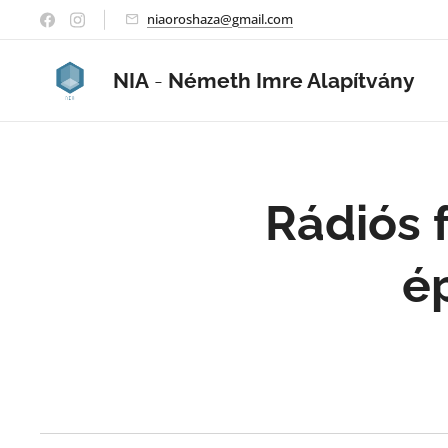
niaoroshaza@gmail.com
NIA
-
Németh Imre Alapítvány
Rádiós 
ép