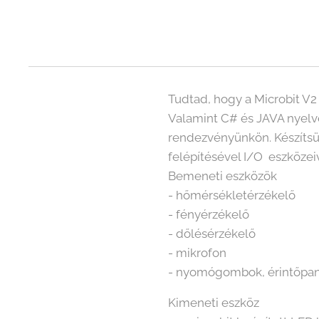
Tudtad, hogy a Microbit V
Valamint C# és JAVA nyelv
rendezvényünkön. Készítsü
felépítésével I/O eszközeiv
Bemeneti eszközök
- hőmérsékletérzékelő
- fényérzékelő
- dőlésérzékelő
- mikrofon
- nyomógombok, érintőpa
Kimeneti eszköz