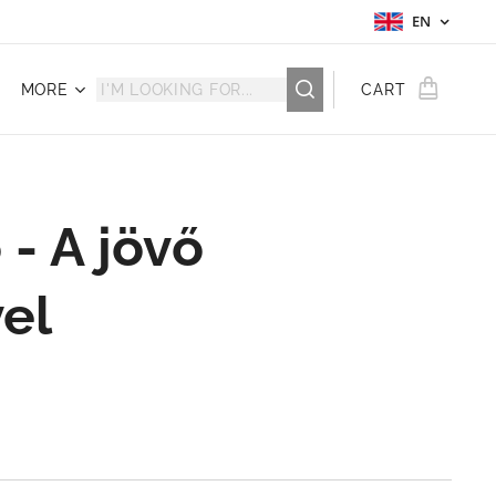
EN
MORE
CART
- A jövő
vel