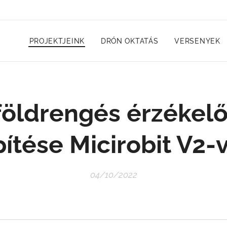
PROJEKTJEINK
DRÓN OKTATÁS
VERSENYEK
földrengés érzékelő 
ítése Micirobit V2-
04/10/2022