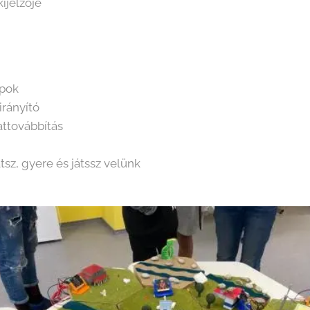
kijelzője
apok
rányító
ttovábbítás
sz, gyere és játssz velünk