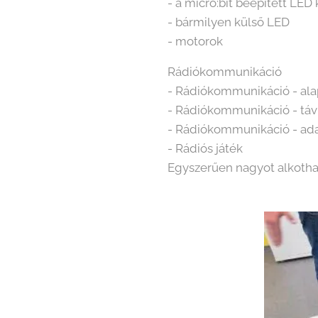
- a micro:bit beépített LED 
- bármilyen külső LED
- motorok
Rádiókommunikáció
- Rádiókommunikáció - al
- Rádiókommunikáció - távi
- Rádiókommunikáció - ada
- Rádiós játék
Egyszerűen nagyot alkothat