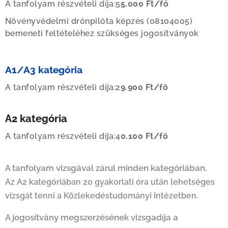
A tanfolyam részvételi díja:5
5.000 Ft/fő
Növényvédelmi drónpilóta képzés (08104005)
bemeneti feltételéhez szükséges jogosítványok
A1/A3
kategória
A tanfolyam részvételi díja:2
9.900
Ft/fő
A2 kategória
A tanfolyam részvételi díja:4
0
.100 Ft/fő
A tanfolyam vizsgával zárul minden kategóriában.
Az A2 kategóriában 20 gyakorlati óra után lehetséges
vizsgát tenni a Közlekedéstudományi Intézetben.
A jogosítvány megszerzésének vizsgadíja a