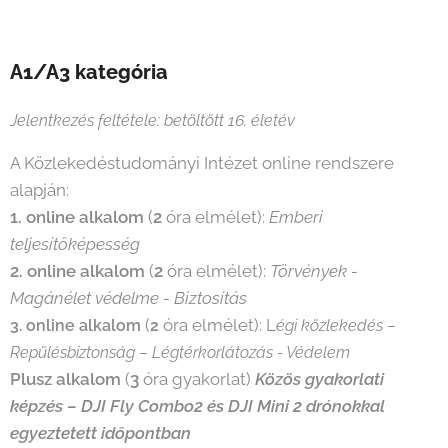
A1/A3 kategória
Jelentkezés feltétele: betöltött 16. életév
A Közlekedéstudományi Intézet online rendszere
alapján:
1. online alkalom
(
2
óra elmélet):
Emberi
teljesítőképesség
2. online alkalom
(
2
óra elmélet):
Törvények -
Magánélet védelme - Biztosítás
(
óra elmélet): L
3. online alkalom
2
égi közlekedés –
Repülésbiztonság – Légtérkorlátozás - Védelem
Plusz alkalom
(
3
óra gyakorlat)
Közös gyakorlati
képzés – DJI Fly Combo2 és DJI Mini 2 drónokkal
egyeztetett időpontban