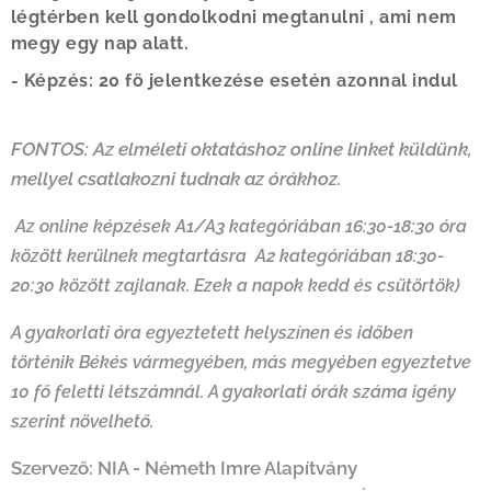
légtérben kell gondolkodni megtanulni , ami nem
megy egy nap alatt.
-
Képzés: 20 fő jelentkezése esetén azonnal indul
FONTOS: Az elméleti oktatáshoz online linket küldünk,
mellyel csatlakozni tudnak az órákhoz.
Az online képzések A1/A3 kategóriában 16:30-18:30 óra
között kerülnek megtartásra
A2 kategóriában 18:30-
20:30 között zajlanak. Ezek a napok kedd és csütörtök)
A gyakorlati óra egyeztetett helyszínen és időben
történik Békés vármegyében, más megyében egyeztetve
10 fő feletti létszámnál. A gyakorlati órák száma igény
szerint növelhető.
Szervező: NIA - Németh Imre Alapítvány