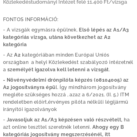
Közlekedéstudományi Intézet felé 11.400 Ft/vizsga
FONTOS INFORMÁCIÓ:
- A vizsgák egymásra épülnek,
Első lépés az A1/A3
kategóriás vizsga, utána következhet az A2
kategória
- Az
A2
kategóriában minden Európai Uniós
országban a helyi Közlekedést szabályozó intézetnél
a
személyét igazolva kell letenni a vizsgát
.
- Növényvédelmi drónpilóta képzés (08104005) az
A2 jogosítványra épü
l. Így mindhárom jogosítvány
megléte szükséges hozzá , azaz a 6/2021. (II. 5.) ITM
rendeletben előírt,érvényes pilóta nélküli légijármű
irányítói igazolványok
-
Javasoljuk az A1/A3 képzésen való részvételt,
ha
azt online teszttel szeretnék letenni.
Ahogy egy B
kategóriás jogosítvány megszerzésénél,
itt