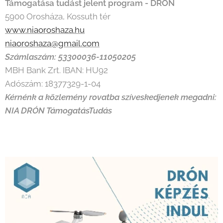
Támogatása tudást jelent program - DRÓN
5900 Orosháza, Kossuth tér
www.niaoroshaza.hu
niaoroshaza@gmail.com
Számlaszám: 53300036-11050205
MBH Bank Zrt. IBAN: HU92
Adószám: 18377329-1-04
Kérnénk a közlemény rovatba szíveskedjenek megadni:
NIA DRÓN TámogatásTudás