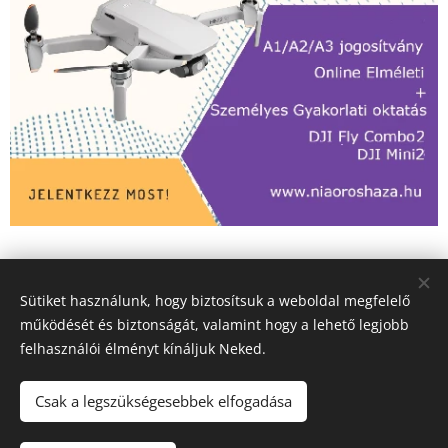
Sütiket használunk, hogy biztosítsuk a weboldal megfelelő
Facebook
működését és biztonságát, valamint hogy a lehető legjobb
niaoroshaza@gmail.com
felhasználói élményt kínáljuk Neked.
© 2023
Powered by
Webnode
Sütik
Csak a legszükségesebbek elfogadása
Nyelvek