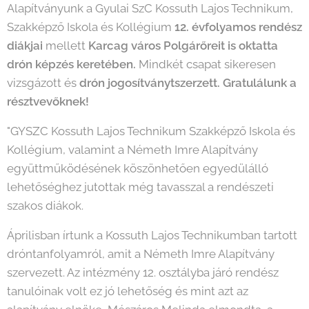
Alapítványunk a Gyulai SzC Kossuth Lajos Technikum,
Szakképző Iskola és Kollégium
12. évfolyamos rendész
diákjai
mellett
Karcag város Polgárőreit is oktatta
drón képzés keretében.
Mindkét csapat sikeresen
vizsgázott és
drón jogosítványtszerzett. Gratulálunk a
résztvevőknek!
"GYSZC Kossuth Lajos Technikum Szakképző Iskola és
Kollégium, valamint a Németh Imre Alapítvány
együttműködésének köszönhetően egyedülálló
lehetőséghez jutottak még tavasszal a rendészeti
szakos diákok.
Áprilisban írtunk a Kossuth Lajos Technikumban tartott
dróntanfolyamról, amit a Németh Imre Alapítvány
szervezett. Az intézmény 12. osztályba járó rendész
tanulóinak volt ez jó lehetőség és mint azt az