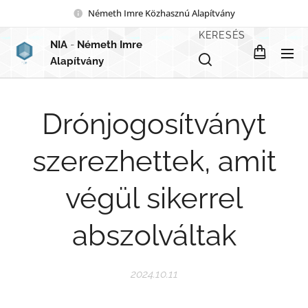
Németh Imre Közhasznú Alapítvány
KERESÉS
NIA
-
Németh Imre
Alapítvány
Drónjogosítványt
szerezhettek, amit
végül sikerrel
abszolváltak
2024.10.11