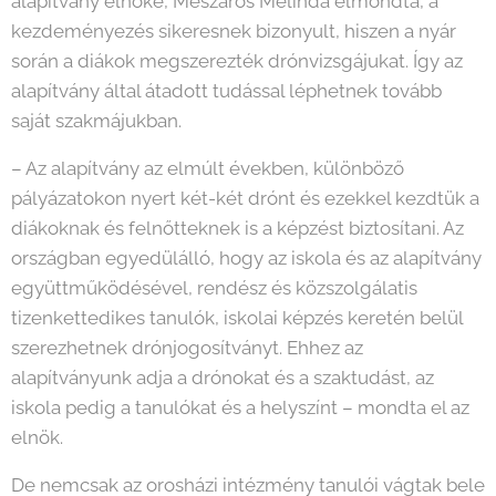
alapítvány elnöke, Mészáros Melinda elmondta, a
kezdeményezés sikeresnek bizonyult, hiszen a nyár
során a diákok megszerezték drónvizsgájukat. Így az
alapítvány által átadott tudással léphetnek tovább
saját szakmájukban.
– Az alapítvány az elmúlt években, különböző
pályázatokon nyert két-két drónt és ezekkel kezdtük a
diákoknak és felnőtteknek is a képzést biztosítani. Az
országban egyedülálló, hogy az iskola és az alapítvány
együttműködésével, rendész és közszolgálatis
tizenkettedikes tanulók, iskolai képzés keretén belül
szerezhetnek drónjogosítványt. Ehhez az
alapítványunk adja a drónokat és a szaktudást, az
iskola pedig a tanulókat és a helyszínt – mondta el az
elnök.
De nemcsak az orosházi intézmény tanulói vágtak bele