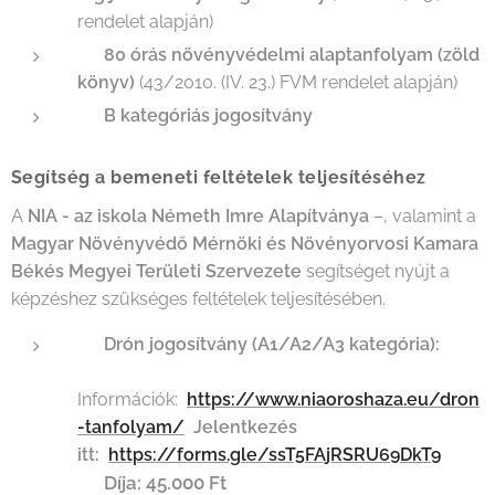
rendelet alapján)
✅
80 órás növényvédelmi alaptanfolyam (zöld
könyv)
(43/2010. (IV. 23.) FVM rendelet alapján)
✅
B kategóriás jogosítvány
Segítség a bemeneti feltételek teljesítéséhez
A
NIA - az iskola Németh Imre Alapítványa
–, valamint a
Magyar Növényvédő Mérnöki és Növényorvosi Kamara
Békés Megyei Területi Szervezete
segítséget nyújt a
képzéshez szükséges feltételek teljesítésében.
🔹
Drón jogosítvány (A1/A2/A3 kategória):
📌
Információk:
https://www.niaoroshaza.eu/dron
-tanfolyam/
Jelentkezés
itt:
https://forms.gle/ssT5FAjRSRU69DkT9
Díja: 45.000 Ft
💰