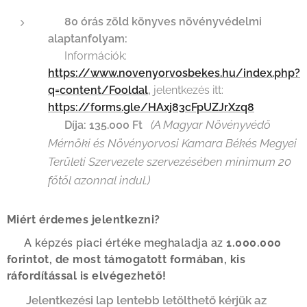
🔹
80 órás zöld könyves növényvédelmi
alaptanfolyam:
📌 Információk:
https://www.novenyorvosbekes.hu/index.php?
q=content/Fooldal
,
jelentkezés itt:
https://forms.gle/HAxj83cFpUZJrXzq8
(A Magyar Növényvédő
💰
Díja: 135.000 Ft
Mérnöki és Növényorvosi Kamara Békés Megyei
Területi Szervezete szervezésében minimum 20
főtől azonnal indul.)
Miért érdemes jelentkezni?
💰 A képzés piaci értéke meghaladja az
1.000.000
forintot,
de most
támogatott formában, kis
ráfordítással is elvégezhető!
Jelentkezési lap lentebb letölthető kérjük az
📎