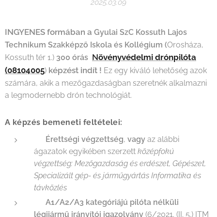
2025.03.09
INGYENES
formában a
Gyulai SzC Kossuth Lajos
Technikum Szakképző Iskola és Kollégium (
Orosháza,
N
övényvédelmi drónpilóta
Kossuth tér 1.)
300 órás
(08104005
képzést indít
!
)
Ez egy kiváló lehetőség azok
számára, akik a mezőgazdaságban szeretnék alkalmazni
a legmodernebb drón technológiát.
A képzés bemeneti feltételei:
✅
Érettségi végzettség
,
vagy
az alábbi
ágazatok egyikében szerzett
középfokú
végzettség: Mezőgazdaság és erdészet, Gépészet,
Specializált gép- és járműgyártás Informatika és
távközlés
✅
A1/A2/A3 kategóriájú pilóta nélküli
légijármű irányítói igazolvány
(6/2021. (II. 5.) ITM