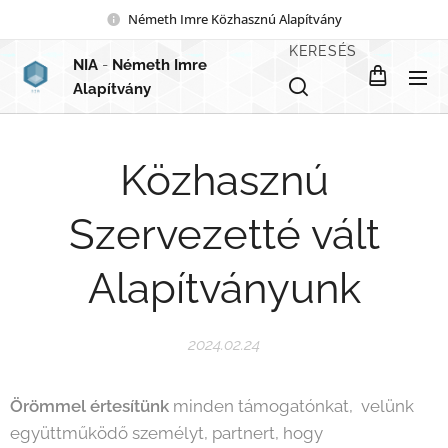
Németh Imre Közhasznú Alapítvány
KERESÉS
NIA
-
Németh Imre
Alapítvány
Közhasznú
Szervezetté vált
Alapítványunk
2024.02.24
Örömmel értesítünk
minden támogatónkat, velünk
együttműködő személyt, partnert, hogy