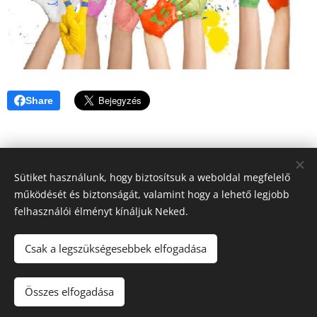
Share
Sütiket használunk, hogy biztosítsuk a weboldal megfelelő
Facebook
működését és biztonságát, valamint hogy a lehető legjobb
niaoroshaza@gmail.com
felhasználói élményt kínáljuk Neked.
© 2023
Powered by
Webnode
Sütik
Csak a legszükségesebbek elfogadása
Nyelvek
Összes elfogadása
English
Magyar
Français
English