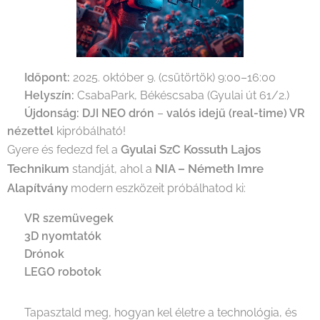
📅
Időpont:
2025. október 9. (csütörtök) 9:00–16:00
📍
Helyszín:
CsabaPark, Békéscsaba (Gyulai út 61/2.)
🔥
Újdonság:
DJI NEO drón
–
valós idejű (real-time) VR
nézettel
kipróbálható!
Gyulai SzC Kossuth Lajos
Gyere és fedezd fel a
Technikum
NIA – Németh Imre
standját, ahol a
Alapítvány
modern eszközeit próbálhatod ki:
✅
VR szemüvegek
✅
3D nyomtatók
✅
Drónok
✅
LEGO robotok
💡 Tapasztald meg, hogyan kel életre a technológia, és