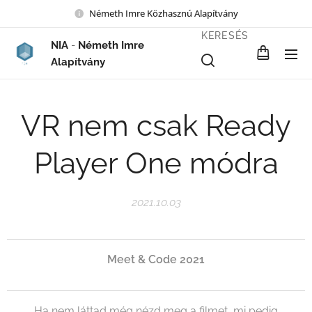
Németh Imre Közhasznú Alapítvány
KERESÉS
NIA
-
Németh Imre
Alapítvány
VR nem csak Ready
Player One módra
2021.10.03
Meet & Code 2021
Ha nem láttad még nézd meg a filmet, mi pedig