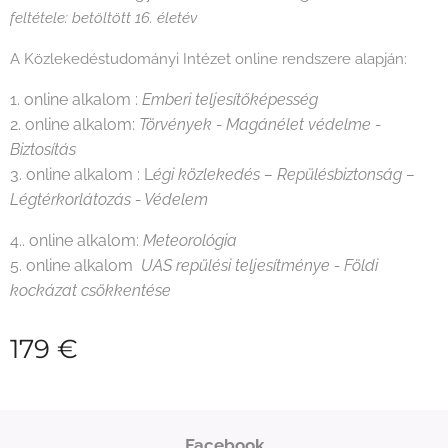
feltétele: betöltött 16. életév
A Közlekedéstudományi Intézet online rendszere alapján:
1. online alkalom :
Emberi teljesítőképesség
2. online alkalom:
Törvények - Magánélet védelme -
Biztosítás
3. online alkalom : L
égi közlekedés – Repülésbiztonság –
Légtérkorlátozás - Védelem
4.. online alkalom:
Meteorológia
5. online alkalom
UAS repülési teljesítménye -
Földi
kockázat csökkentése
179
€
Facebook